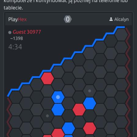
komputerze i kontynuować ją później na telefonie lub
tablecie.